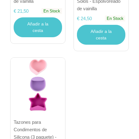
de vainilla
Solos - Espolvoreado
de vainilla
€ 21,50
En Stock
€ 24,50
En Stock
Añadir a la
cesta
Añadir a la
cesta
Tazones para
Condimentos de
Silicona (3 paquete) -