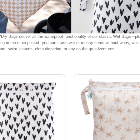
ry Bags deliver all the waterproof functionality of our classic Wet Bags—plu
ning in the main pocket, you can stash wet or messy items without worry, while 
care, swim lessons, cloth diapering, or any on-the-go adventures.