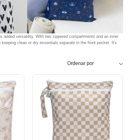
s added versatility. With two zippered compartments and an inner
keeping clean or dry essentials separate in the front pocket. It's