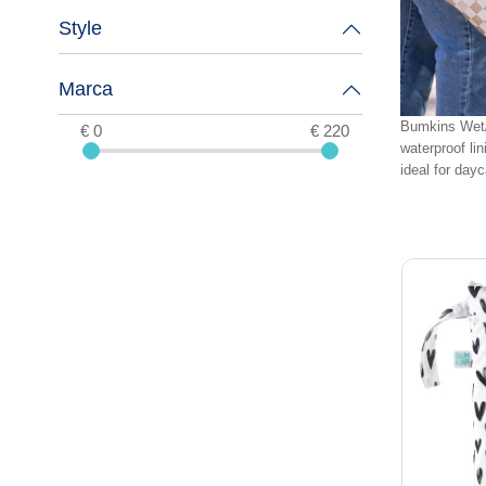
Style
Marca
Bumkins Wet/D
€ 0
€ 220
waterproof li
ideal for day