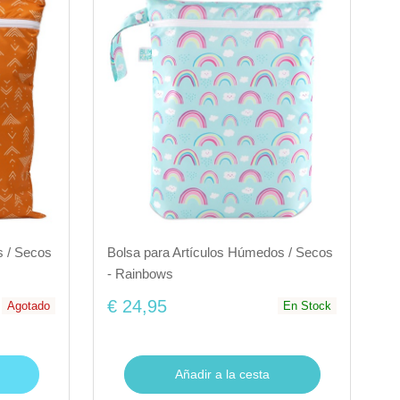
s / Secos
Bolsa para Artículos Húmedos / Secos
- Rainbows
€ 24,95
Agotado
En Stock
Añadir a la cesta