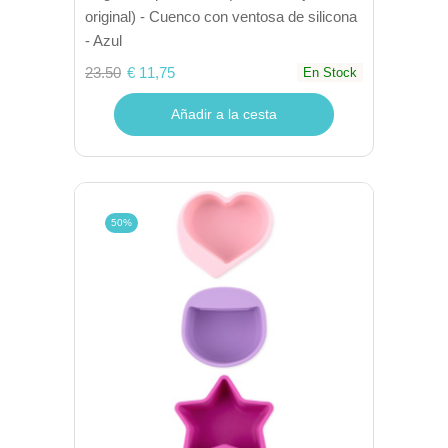
original) - Cuenco con ventosa de silicona
- Azul
23.50
€ 11,75
En Stock
Añadir a la cesta
50%