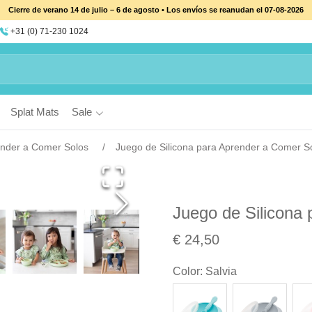
Cierre de verano 14 de julio – 6 de agosto • Los envíos se reanudan el 07-08-2026
+31 (0) 71-230 1024
Splat Mats
Sale
ender a Comer Solos
Juego de Silicona para Aprender a Comer So
Juego de Silicona 
€ 24,50
Color
:
Salvia