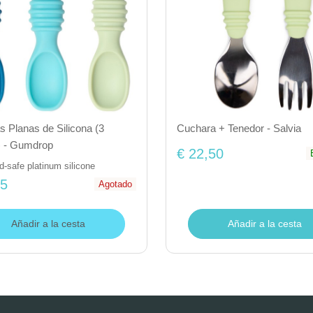
 Planas de Silicona (3
Cuchara + Tenedor - Salvia
) - Gumdrop
€ 22,50
-safe platinum silicone
95
Agotado
Añadir a la cesta
Añadir a la cesta