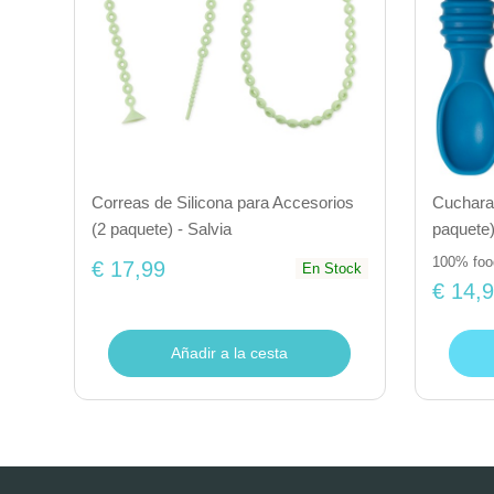
Correas de Silicona para Accesorios
Cucharas
(2 paquete) - Salvia
paquete
100% food
€ 17,99
En Stock
€ 14,
Añadir a la cesta