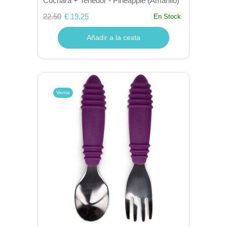
Cuchara + Tenedor - Pineapple (Amarillo)
22.50
€ 19,25
En Stock
Añadir a la cesta
Venta