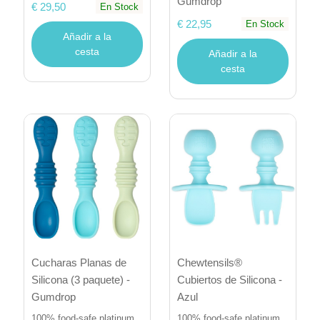
Gumdrop
€ 29,50
En Stock
€ 22,95
En Stock
Añadir a la
cesta
Añadir a la
cesta
Cucharas Planas de
Chewtensils®
Silicona (3 paquete) -
Cubiertos de Silicona -
Gumdrop
Azul
100% food-safe platinum
100% food-safe platinum