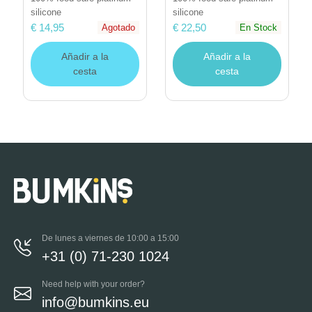
silicone
silicone
€ 14,95
€ 22,50
Agotado
En Stock
Añadir a la
Añadir a la
cesta
cesta
De lunes a viernes de 10:00 a 15:00
+31 (0) 71-230 1024
Need help with your order?
info@bumkins.eu