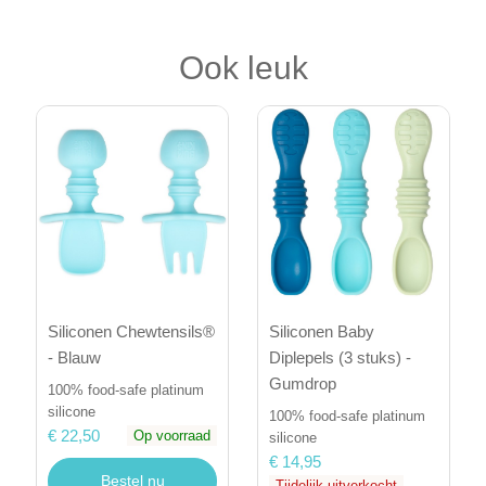
Ook leuk
Siliconen Baby
Siliconen Chewtensils®
Diplepels (3 stuks) -
- Blauw
Gumdrop
100% food-safe platinum
silicone
100% food-safe platinum
€ 22,50
Op voorraad
silicone
€ 14,95
Bestel nu
Tijdelijk uitverkocht