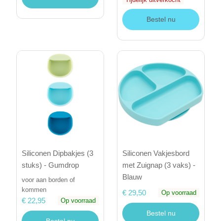
Bestel nu
Siliconen Dipbakjes (3
Siliconen Vakjesbord
stuks) - Gumdrop
met Zuignap (3 vaks) -
Blauw
voor aan borden of
kommen
€ 29,50
Op voorraad
€ 22,95
Op voorraad
Bestel nu
Bestel nu