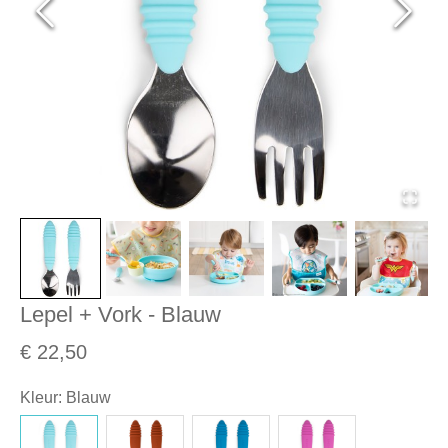
Lepel + Vork - Blauw
€ 22,50
Kleur
:
Blauw