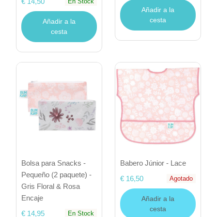
€ 14,50
En Stock
Añadir a la
cesta
Añadir a la
cesta
Bolsa para Snacks -
Babero Júnior - Lace
Pequeño (2 paquete) -
€ 16,50
Agotado
Gris Floral & Rosa
Encaje
Añadir a la
cesta
€ 14,95
En Stock