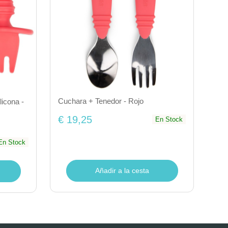
Cuchara + Tenedor - Rojo
icona -
€ 19,25
En Stock
En Stock
Añadir a la cesta