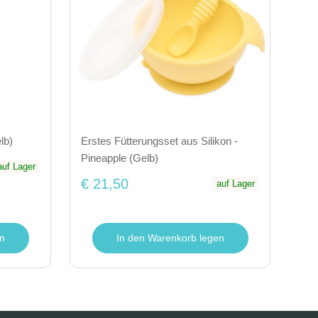
lb)
Erstes Fütterungsset aus Silikon -
Pineapple (Gelb)
auf Lager
€ 21,50
auf Lager
n
In den Warenkorb legen