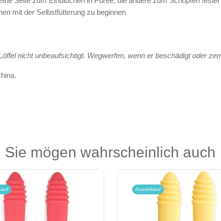
 eine Seite zum Eintauchen in Püree, die andere zum Schöpfen feste
nen mit der Selbstfütterung zu beginnen
ffel nicht unbeaufsichtigt. Wegwerfen, wenn er beschädigt oder zerri
China.
Sie mögen wahrscheinlich auch
kauf
Ausverkauf