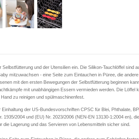
er Selbstfütterung und der Utensilien ein. Die Silikon-Tauchlöffel s
aby mitzuwachsen - eine Seite zum Eintauchen in Püree, die andere 
enen mit den ersten Bewegungen der Selbstfütterung beginnen kann. 
Machtkämpfe mit unabhängigen Essern vermieden werden. Die Löffel
n Hand zu reinigen und spülmaschinenfest.
s zur Einhaltung der US-Bundesvorschriften CPSC für Blei, Phthalate,
. 1935/2004 und (EU) Nr. 2023/2006 (NEN-EN 13130-1:2004 en), die 
ür die Lagerung und das Servieren von Lebensmitteln sicher sind.