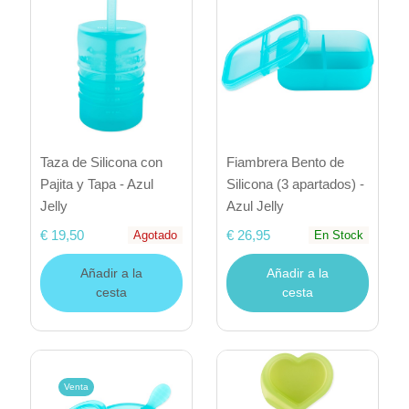
Taza de Silicona con
Fiambrera Bento de
Pajita y Tapa - Azul
Silicona (3 apartados) -
Jelly
Azul Jelly
€ 19,50
€ 26,95
Agotado
En Stock
Añadir a la
Añadir a la
cesta
cesta
Venta