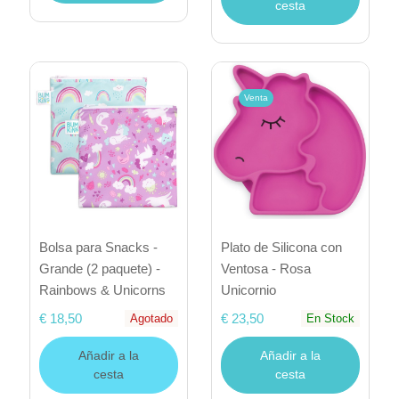
cesta
Venta
Bolsa para Snacks -
Plato de Silicona con
Grande (2 paquete) -
Ventosa - Rosa
Rainbows & Unicorns
Unicornio
€ 18,50
€ 23,50
Agotado
En Stock
Añadir a la
Añadir a la
cesta
cesta