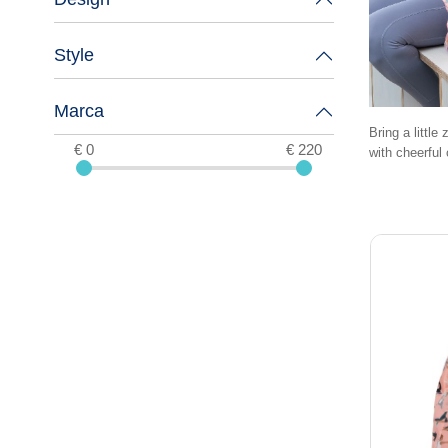
Style
Marca
Bring a littl
€ 0
€ 220
with cheerful