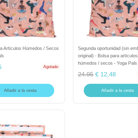
ra Artículos Húmedos / Secos
Segunda oportunidad (sin emb
ls
original) - Bolsa para artículos
húmedos / secos - Yoga Pals
5
Agotado
24.95
€ 12,48
Añadir a la cesta
Añadir a la cesta