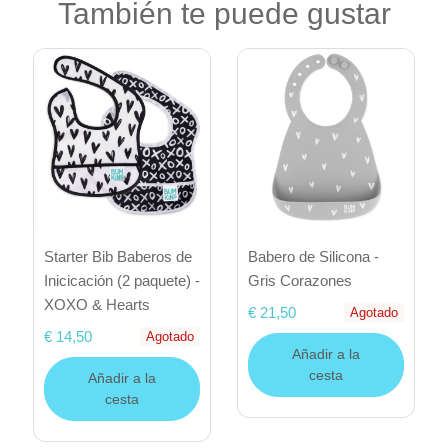
También te puede gustar
Starter Bib Baberos de
Babero de Silicona -
Inicicación (2 paquete) -
Gris Corazones
XOXO & Hearts
€ 21,50
Agotado
€ 14,50
Agotado
Añadir a la
cesta
Añadir a la
cesta