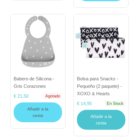
Babero de Silicona -
Bolsa para Snacks -
Gris Corazones
Pequeño (2 paquete) -
XOXO & Hearts
€ 21,50
Agotado
€ 14,95
En Stock
Añadir a la
cesta
Añadir a la
cesta