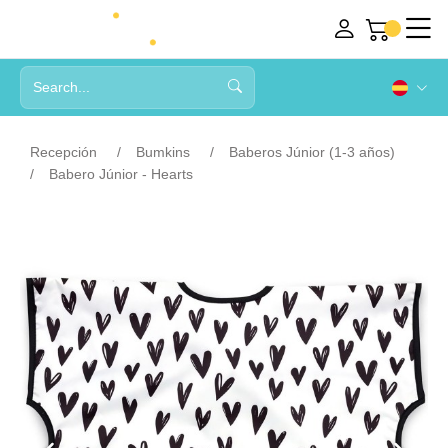
Recepción
Bumkins
Baberos Júnior (1-3 años)
Babero Júnior - Hearts