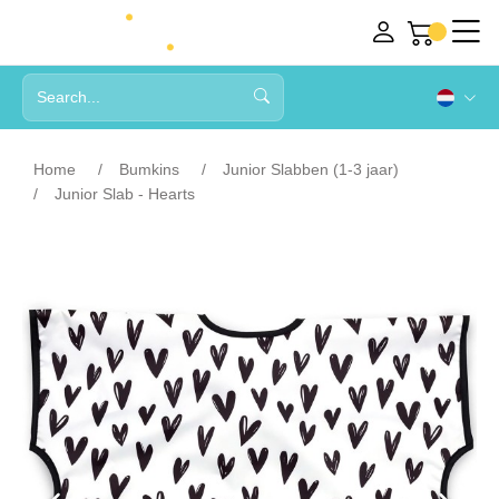
Home
Bumkins
Junior Slabben (1-3 jaar)
Junior Slab - Hearts