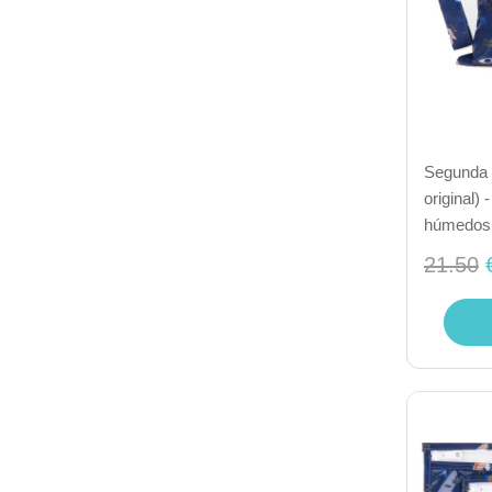
Segunda 
original)
húmedos 
21.50