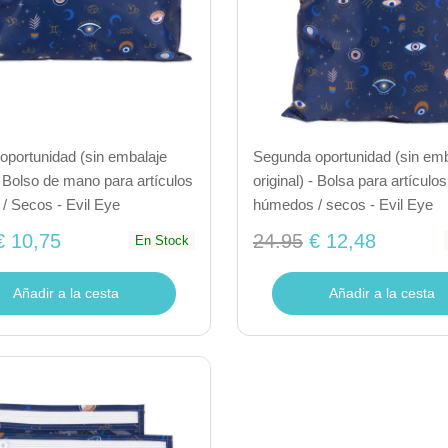
oportunidad (sin embalaje
Segunda oportunidad (sin emb
 - Bolso de mano para artículos
original) - Bolsa para artículos
/ Secos - Evil Eye
húmedos / secos - Evil Eye
€ 10,75
24.95
€ 12,48
En Stock
Añadir a la cesta
Añadir a la cesta