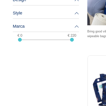
Style
Marca
Bring good vi
€ 0
€ 220
wipeable bags