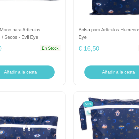
Mano para Artículos
Bolsa para Artículos Húmedos
/ Secos - Evil Eye
Eye
0
€ 16,50
En Stock
Añadir a la cesta
Añadir a la cesta
50%