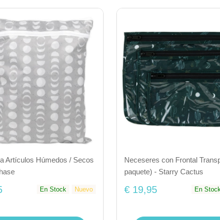
ra Artículos Húmedos / Secos
Neceseres con Frontal Transp
Phase
paquete) - Starry Cactus
5
€ 19,95
En Stock
Nuevo
En Stoc