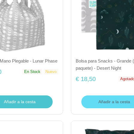
 Mano Plegable - Lunar Phase
Bolsa para Snacks - Grande 
paquete) - Desert Night
0
En Stock
Nuevo
€ 18,50
Agotad
Añadir a la cesta
Añadir a la cesta