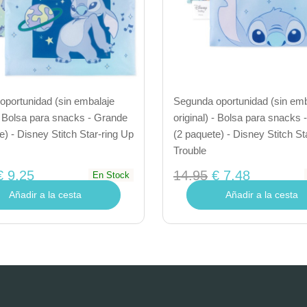
oportunidad (sin embalaje
Segunda oportunidad (sin emb
 - Bolsa para snacks - Grande
original) - Bolsa para snacks
e) - Disney Stitch Star-ring Up
(2 paquete) - Disney Stitch St
Trouble
€ 9,25
14.95
€ 7,48
En Stock
Añadir a la cesta
Añadir a la cesta