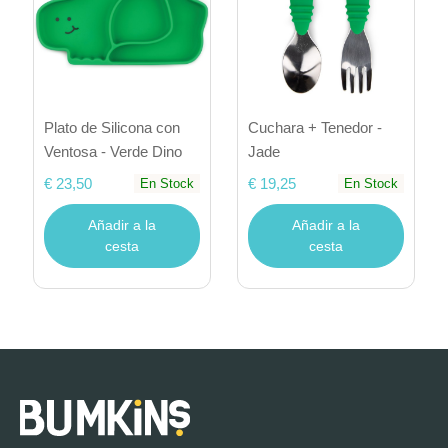
Plato de Silicona con
Cuchara + Tenedor -
Ventosa - Verde Dino
Jade
€ 23,50
€ 19,25
En Stock
En Stock
Añadir a la
Añadir a la
cesta
cesta