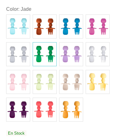
Color
:
Jade
En Stock