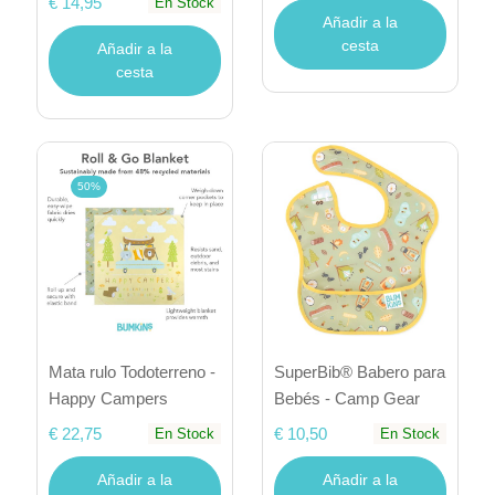
€ 14,95
En Stock
Añadir a la
cesta
Añadir a la
cesta
50%
Mata rulo Todoterreno -
SuperBib® Babero para
Happy Campers
Bebés - Camp Gear
€ 22,75
€ 10,50
En Stock
En Stock
Añadir a la
Añadir a la