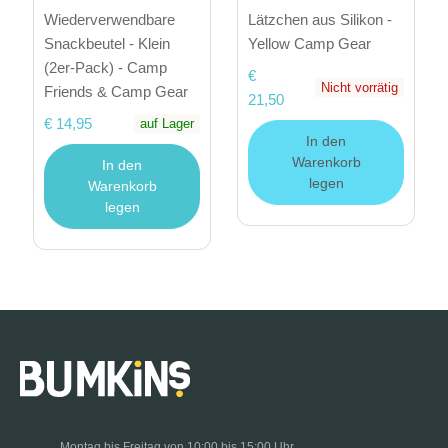
Wiederverwendbare
Lätzchen aus Silikon -
Snackbeutel - Klein
Yellow Camp Gear
(2er-Pack) - Camp
€
Nicht vorrätig
Friends & Camp Gear
21,50
€ 14,95
auf Lager
In den
Warenkorb
In den
legen
Warenkorb
legen
Montag bis Freitag von 10:00 bis 15:00 Uhr