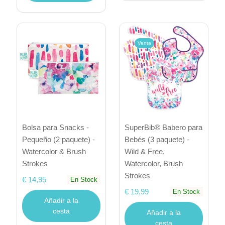
Venta
Bolsa para Snacks -
SuperBib® Babero para
Pequeño (2 paquete) -
Bebés (3 paquete) -
Watercolor & Brush
Wild & Free,
Strokes
Watercolor, Brush
Strokes
€ 14,95
En Stock
€ 19,99
En Stock
Añadir a la
cesta
Añadir a la
cesta