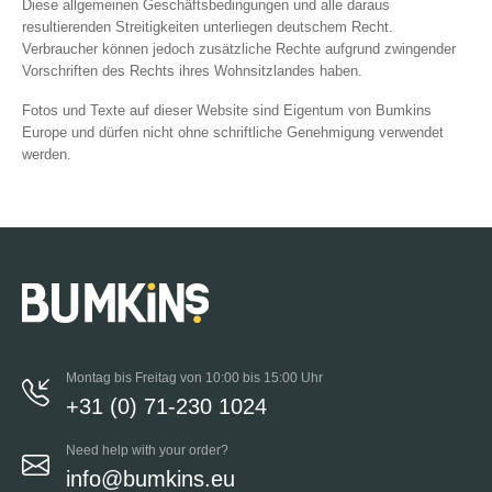
Diese allgemeinen Geschäftsbedingungen und alle daraus
resultierenden Streitigkeiten unterliegen deutschem Recht.
Verbraucher können jedoch zusätzliche Rechte aufgrund zwingender
Vorschriften des Rechts ihres Wohnsitzlandes haben.
Fotos und Texte auf dieser Website sind Eigentum von Bumkins
Europe und dürfen nicht ohne schriftliche Genehmigung verwendet
werden.
Montag bis Freitag von 10:00 bis 15:00 Uhr
+31 (0) 71-230 1024
Need help with your order?
info@bumkins.eu