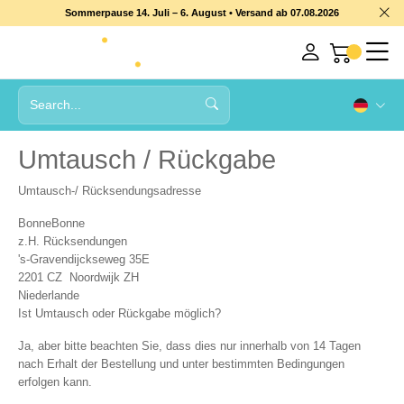
Sommerpause 14. Juli – 6. August • Versand ab 07.08.2026
Umtausch / Rückgabe
Umtausch-/ Rücksendungsadresse
BonneBonne
z.H
. Rück
sendungen
's-Gravendijckseweg 35E
2201 CZ Noordwijk ZH
Niederlande
Ist Umtausch oder Rückgabe möglich?
Ja, aber bitte beachten Sie, dass dies nur innerhalb von 14 Tagen
nach Erhalt der Bestellung und unter bestimmten Bedingungen
erfolgen kann.