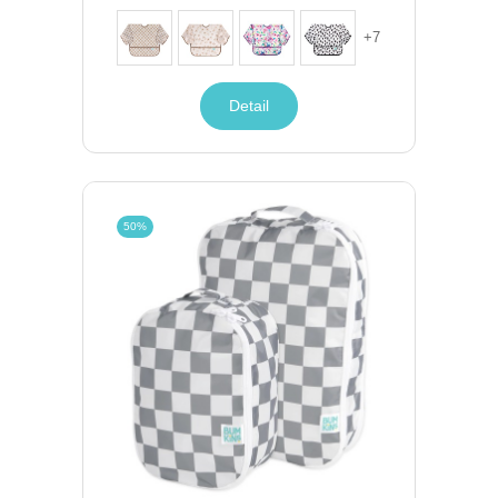
+
7
Detail
50%