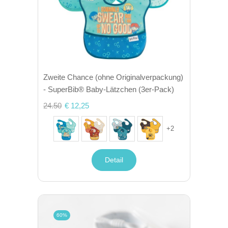
Zweite Chance (ohne Originalverpackung)
- SuperBib® Baby-Lätzchen (3er-Pack)
24.50
€ 12,25
+
2
Detail
60%