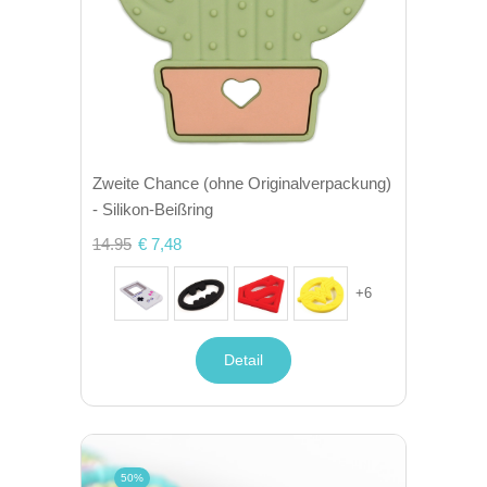
Zweite Chance (ohne Originalverpackung)
- Silikon-Beißring
14.95
€ 7,48
+
6
Detail
50%