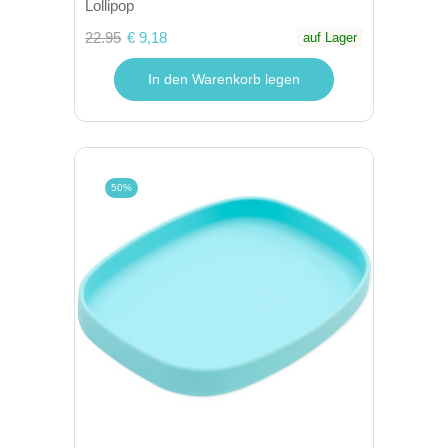
Lollipop
22.95
€ 9,18
auf Lager
In den Warenkorb legen
50%