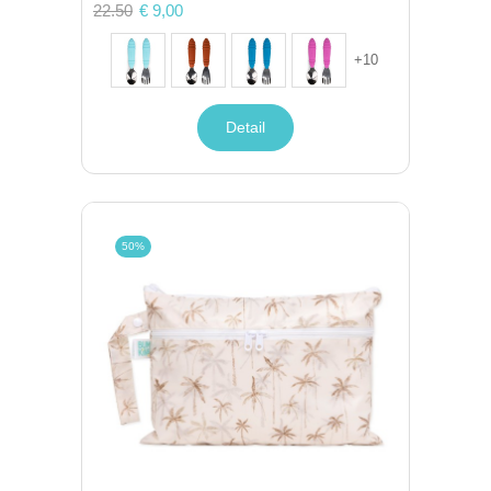
22.50
€ 9,00
+
10
Detail
50%