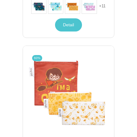
+
11
Detail
60%