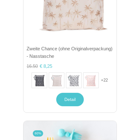
Zweite Chance (ohne Originalverpackung)
- Nasstasche
16.50
€ 8,25
+
22
Detail
60%