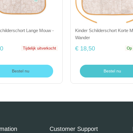
childerschort Lange Mouw -
Kinder Schilderschort Korte 
Wander
50
€ 18,50
Tijdelijk uitverkocht
Op 
Bestel nu
Bestel nu
rmation
Customer Support