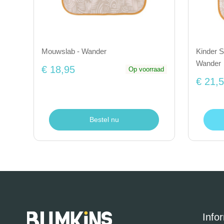
Mouwslab - Wander
Kinder S
Wander
€ 18,95
Op voorraad
€ 21,
Bestel nu
Info