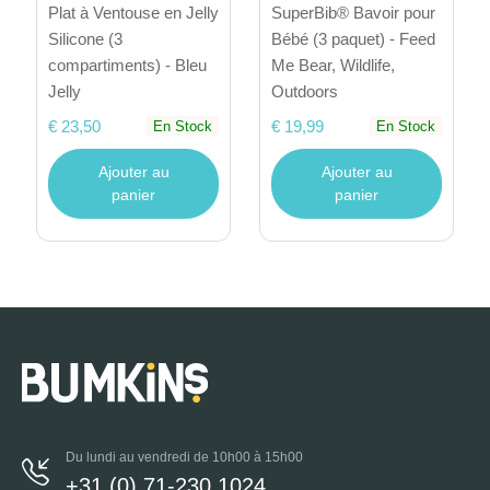
Plat à Ventouse en Jelly
SuperBib® Bavoir pour
Silicone (3
Bébé (3 paquet) - Feed
compartiments) - Bleu
Me Bear, Wildlife,
Jelly
Outdoors
€ 23,50
€ 19,99
En Stock
En Stock
Ajouter au
Ajouter au
panier
panier
Du lundi au vendredi de 10h00 à 15h00
+31 (0) 71-230 1024