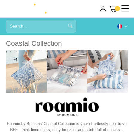
Coastal Collection
Roamio by Bumkins' Coastal Collection is your effortlessly cool travel
BFF—think linen shirts, salty breezes, and a tote full of snacks—