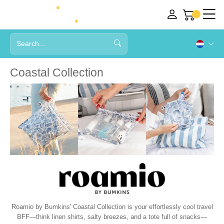
Coastal Collection
Roamio by Bumkins' Coastal Collection is your effortlessly cool travel
BFF—think linen shirts, salty breezes, and a tote full of snacks—