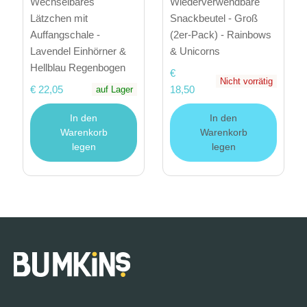
Wechselbares
Wiederverwendbare
Lätzchen mit
Snackbeutel - Groß
Auffangschale -
(2er-Pack) - Rainbows
Lavendel Einhörner &
& Unicorns
Hellblau Regenbogen
€
Nicht vorrätig
€ 22,05
18,50
auf Lager
In den
In den
Warenkorb
Warenkorb
legen
legen