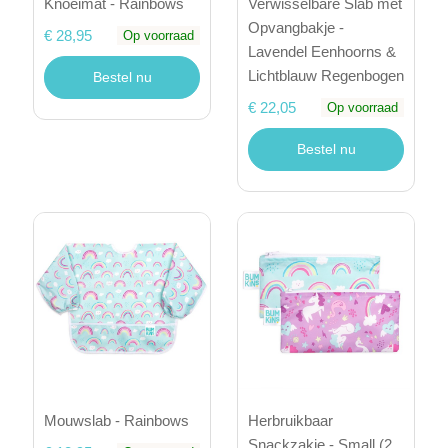
Knoeimat - Rainbows
Verwisselbare Slab met
Opvangbakje -
€ 28,95
Op voorraad
Lavendel Eenhoorns &
Lichtblauw Regenbogen
Bestel nu
€ 22,05
Op voorraad
Bestel nu
Mouwslab - Rainbows
Herbruikbaar
Snackzakje - Small (2