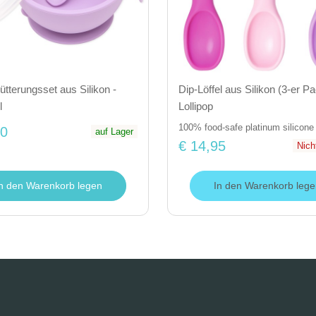
ütterungsset aus Silikon -
Dip-Löffel aus Silikon (3-er Pa
l
Lollipop
100% food-safe platinum silicone
50
auf Lager
€ 14,95
Nich
In den Warenkorb legen
In den Warenkorb lege