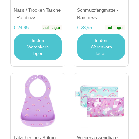
Nass / Trocken Tasche
Schmutzfangmatte -
- Rainbows
Rainbows
€ 24,95
€ 28,95
auf Lager
auf Lager
In den
In den
Warenkorb
Warenkorb
legen
legen
Lätzchen aus Silikon -
Wiederverwendbare