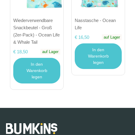
Wiederverwendbare
Nasstasche - Ocean
Snackbeutel - Groß
Life
(2er-Pack) - Ocean Life
€ 16,50
auf Lager
& Whale Tail
In den
€ 18,50
auf Lager
Warenkorb
legen
In den
Warenkorb
legen