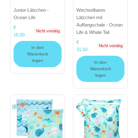
Junior-Lätzchen -
Wechselbares
Ocean Life
Lätzchen mit
Auffangschale - Ocean
€
Nicht vorrätig
Life & Whale Tail
16,50
€
Nicht vorrätig
In den
31,50
Warenkorb
legen
In den
Warenkorb
legen