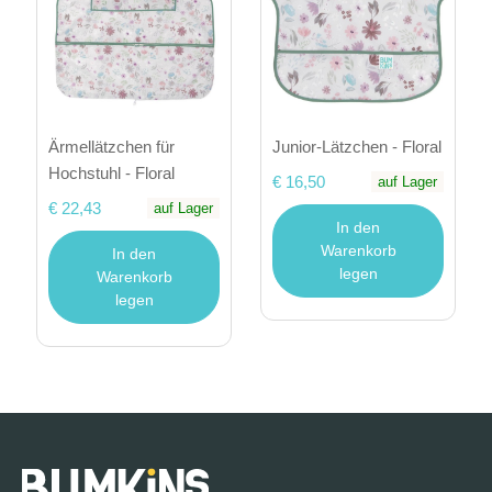
Ärmellätzchen für
Junior-Lätzchen - Floral
Hochstuhl - Floral
€ 16,50
auf Lager
€ 22,43
auf Lager
In den
Warenkorb
In den
legen
Warenkorb
legen