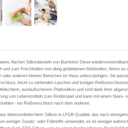
ren, flachen Silikonbeuteln von Bumkins! Diese wiederverwendbaren
h und zum Frischhalten von übrig gebliebenen Mahlzeiten. Wenn es an
 oder anderen kleinen Bereichen im Haus unterzubringen. Sie passen
erschluss, leicht zu ziehenden Laschen und lustigen Reißverschluss
lechtem, auslaufsicherem Platinsilikon und sind dank ihrer abgerun
izierung von Lebensmitteln zum Kinderspiel und kann mit einem Nass-
n strahlen - ein Reißverschluss nach dem anderen.
 aus lebensmittelechtem Silikon in LFGB-Qualität, das nach strengere
on weniger Zusatz- oder Füllstoffe verwendet, es ist weniger wahr