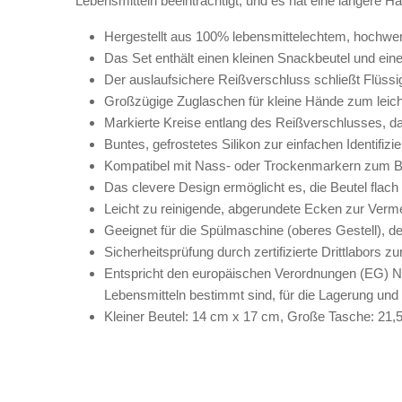
Lebensmitteln beeinträchtigt, und es hat eine längere H
Hergestellt aus 100% lebensmittelechtem, hochwer
Das Set enthält einen kleinen Snackbeutel und ei
Der auslaufsichere Reißverschluss schließt Flüssi
Großzügige Zuglaschen für kleine Hände zum leich
Markierte Kreise entlang des Reißverschlusses, dam
Buntes, gefrostetes Silikon zur einfachen Identifizi
Kompatibel mit Nass- oder Trockenmarkern zum Be
Das clevere Design ermöglicht es, die Beutel flach
Leicht zu reinigende, abgerundete Ecken zur Ver
Geeignet für die Spülmaschine (oberes Gestell), de
Sicherheitsprüfung durch zertifizierte Drittlabor
Entspricht den europäischen Verordnungen (EG) Nr.
Lebensmitteln bestimmt sind, für die Lagerung und
Kleiner Beutel: 14 cm x 17 cm, Große Tasche: 21,