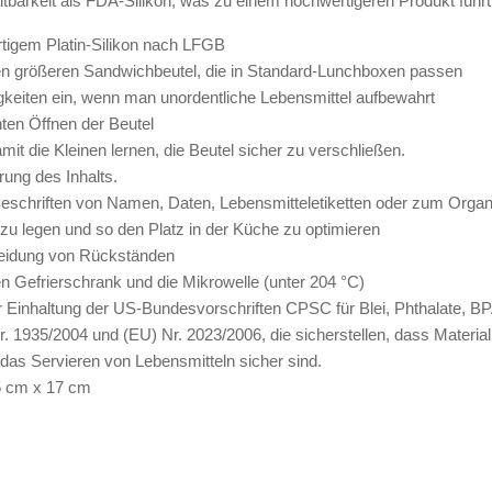
altbarkeit als FDA-Silikon, was zu einem hochwertigeren Produkt führt
tigem Platin-Silikon nach LFGB
nen größeren Sandwichbeutel, die in Standard-Lunchboxen passen
gkeiten ein, wenn man unordentliche Lebensmittel aufbewahrt
ten Öffnen der Beutel
it die Kleinen lernen, die Beutel sicher zu verschließen.
erung des Inhalts.
schriften von Namen, Daten, Lebensmitteletiketten oder zum Organ
 zu legen und so den Platz in der Küche zu optimieren
meidung von Rückständen
n Gefrierschrank und die Mikrowelle (unter 204 °C)
s zur Einhaltung der US-Bundesvorschriften CPSC für Blei, Phthalate,
 1935/2004 und (EU) Nr. 2023/2006, die sicherstellen, dass Material
 das Servieren von Lebensmitteln sicher sind.
5 cm x 17 cm