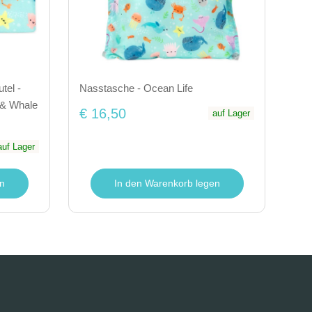
tel -
Nasstasche - Ocean Life
e & Whale
€ 16,50
auf Lager
auf Lager
n
In den Warenkorb legen