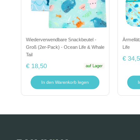
Wiederverwendbare Snackbeutel -
Ärmellät
Groß (2er-Pack) - Ocean Life & Whale
Life
Tail
€ 34,
€ 18,50
auf Lager
In den Warenkorb legen