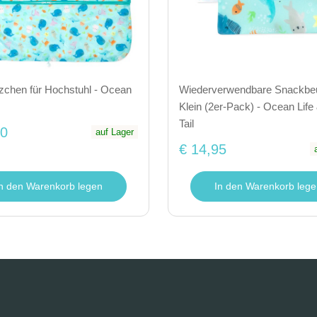
zchen für Hochstuhl - Ocean
Wiederverwendbare Snackbeu
Klein (2er-Pack) - Ocean Lif
Tail
50
auf Lager
€ 14,95
In den Warenkorb legen
In den Warenkorb lege