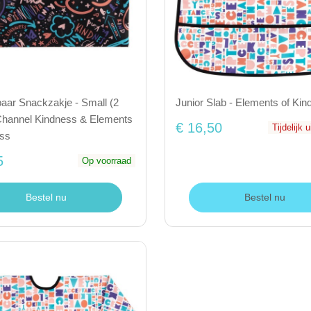
aar Snackzakje - Small (2
Junior Slab - Elements of Ki
 Channel Kindness & Elements
€ 16,50
Tijdelijk 
ess
5
Op voorraad
Bestel nu
Bestel nu