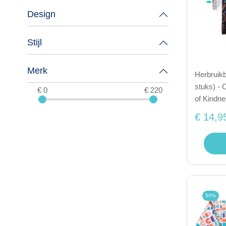
Design
Stijl
Merk
Herbruikb
stuks) -
€ 0
€ 220
of Kindn
€ 14,9
50%