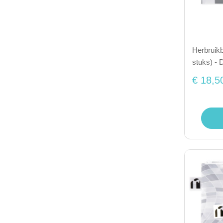
Herbruikb
stuks) -
€ 18,5