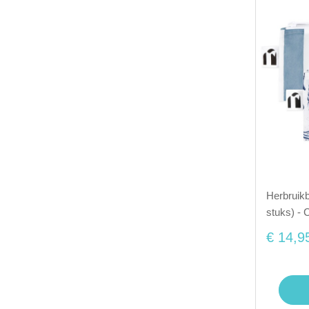
Herbruikb
stuks) - 
€ 14,9