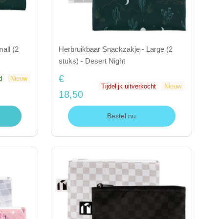
all (2
Herbruikbaar Snackzakje - Large (2
stuks) - Desert Night
€
d
Nieuw
Tijdelijk uitverkocht
Nieuw
18,50
Bestel nu