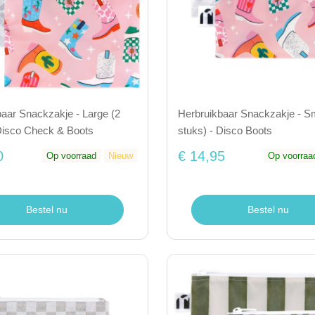
aar Snackzakje - Large (2
Herbruikbaar Snackzakje - Sm
 Disco Check & Boots
stuks) - Disco Boots
0
€ 14,95
Op voorraad
Nieuw
Op voorraa
Bestel nu
Bestel nu