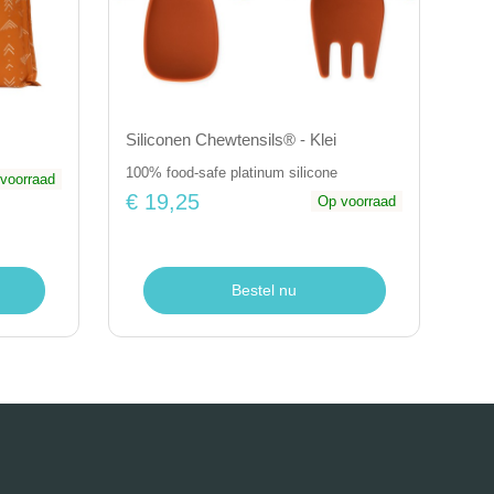
Siliconen Chewtensils® - Klei
100% food-safe platinum silicone
voorraad
€ 19,25
Op voorraad
Bestel nu