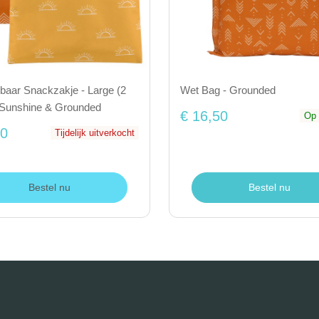
baar Snackzakje - Large (2
Wet Bag - Grounded
- Sunshine & Grounded
€ 16,50
Op 
50
Tijdelijk uitverkocht
Bestel nu
Bestel nu