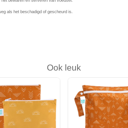
or het bewaren en serveren van voedsel.
 weg als het beschadigd of gescheurd is.
Ook leuk