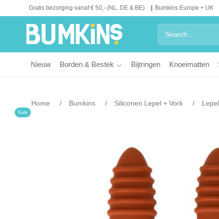
Gratis bezorging vanaf € 50,- (NL, DE & BE)
Bumkins Europe + UK
Nieuw
Borden & Bestek
Bijtringen
Knoeimatten
Home
Bumkins
Siliconen Lepel + Vork
Lepel
Sale