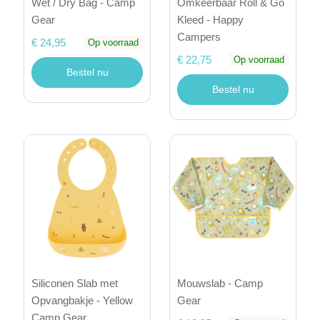
Wet / Dry Bag - Camp
Omkeerbaar Roll & Go
Gear
Kleed - Happy
Campers
€ 24,95
Op voorraad
€ 22,75
Op voorraad
Bestel nu
Bestel nu
Siliconen Slab met
Mouwslab - Camp
Opvangbakje - Yellow
Gear
Camp Gear