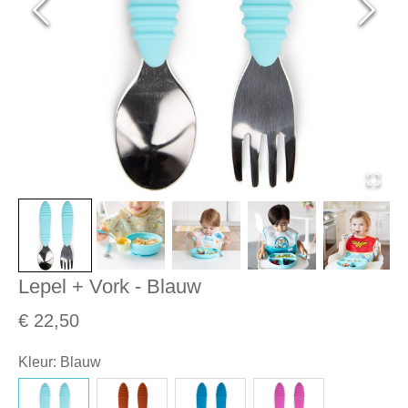
Lepel + Vork - Blauw
€ 22,50
Kleur
:
Blauw