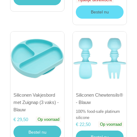
Bestel nu
Siliconen Vakjesbord
Siliconen Chewtensils®
met Zuignap (3 vaks) -
- Blauw
Blauw
100% food-safe platinum
silicone
€ 29,50
Op voorraad
€ 22,50
Op voorraad
Bestel nu
Bestel nu