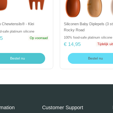
n Chewtensils® - Klei
Siliconen Baby Diplepels (3 st
Rocky Road
-safe platinum silicone
25
100% food-safe platinum silicone
Op voorraad
€ 14,95
Tijdelijk u
Bestel nu
Bestel nu
rmation
Customer Support