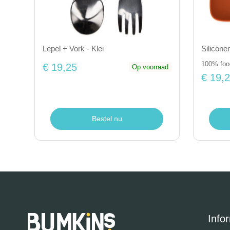
Silicone
Lepel + Vork - Klei
100% food
€ 19,25
Op voorraad
€ 19,
Bestel nu
Info