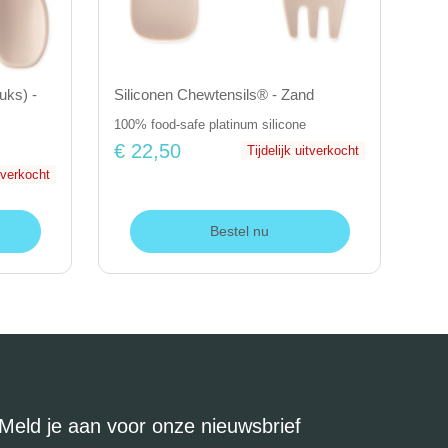
Siliconen Chewtensils® - Zand
uks) -
100% food-safe platinum silicone
€ 22,50
Tijdelijk uitverkocht
itverkocht
Bestel nu
Meld je aan voor onze nieuwsbrief