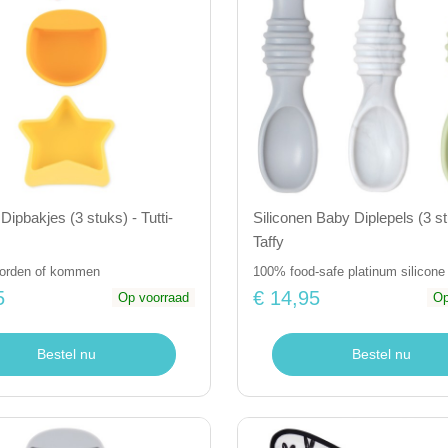
Dipbakjes (3 stuks) - Tutti-
Siliconen Baby Diplepels (3 st
Taffy
borden of kommen
100% food-safe platinum silicone
5
€ 14,95
Op voorraad
Op
Bestel nu
Bestel nu