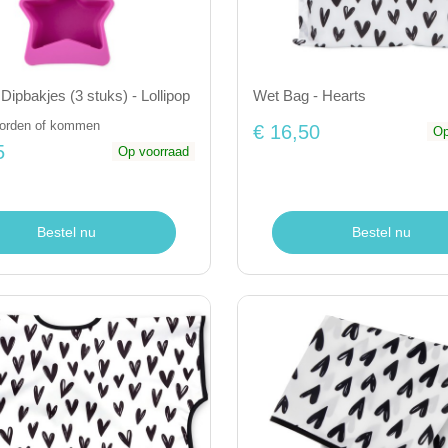
 Dipbakjes (3 stuks) - Lollipop
Wet Bag - Hearts
borden of kommen
€ 16,50
Op
5
Op voorraad
Bestel nu
Bestel nu