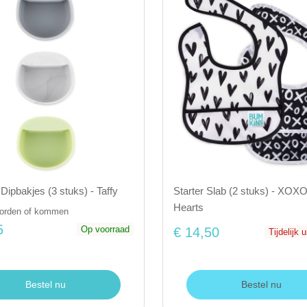
 Dipbakjes (3 stuks) - Taffy
Starter Slab (2 stuks) - XOX
Hearts
borden of kommen
5
Op voorraad
€ 14,50
Tijdelijk 
Bestel nu
Bestel nu