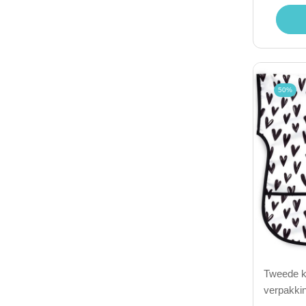
50%
Tweede ka
verpakkin