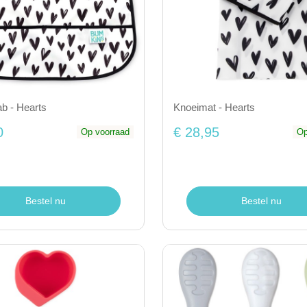
ab - Hearts
Knoeimat - Hearts
0
€ 28,95
Op voorraad
Op
Bestel nu
Bestel nu