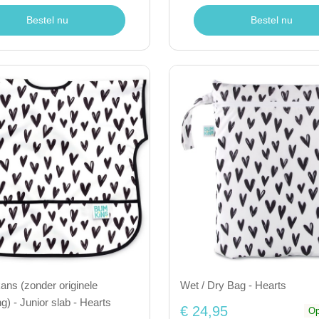
Bestel nu
Bestel nu
ns (zonder originele
Wet / Dry Bag - Hearts
g) - Junior slab - Hearts
€ 24,95
Op