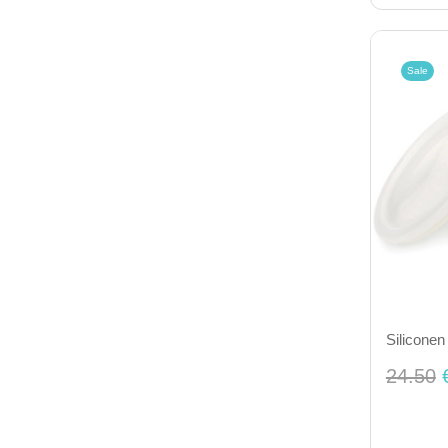
Sale
Siliconen
24.50