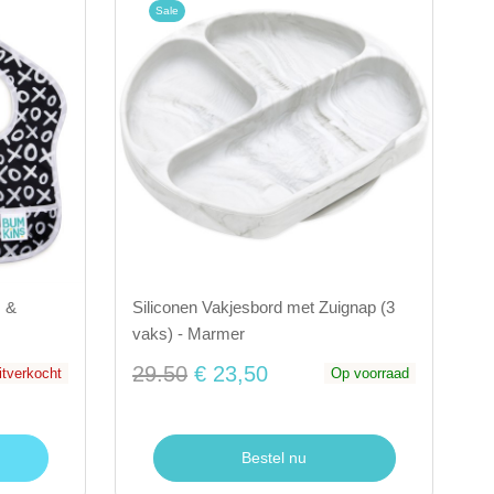
Sale
O &
Siliconen Vakjesbord met Zuignap (3
vaks) - Marmer
29.50
€ 23,50
uitverkocht
Op voorraad
Bestel nu