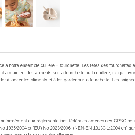
ce à notre ensemble cuillère + fourchette. Les têtes des fourchettes et
 à maintenir les aliments sur la fourchette ou la cuillère, ce qui favo
r à lancer les aliments et à les garder sur la fourchette. Les poignées 
és, conformément aux réglementations fédérales américaines CPSC pour
 1935/2004 et (EU) No 2023/2006, (NEN-EN 13130-1:2004 en) garanti