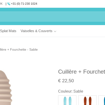
UK
+31 (0) 71-230 1024
Splat Mats
Vaiselles & Couverts
llère + Fourchette - Sable
Cuillère + Fourchet
€ 22,50
Couleur
:
Sable