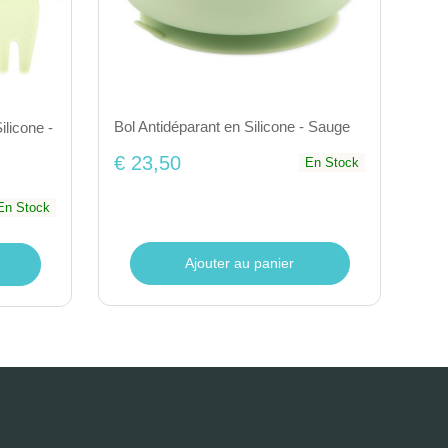
Bol Antidéparant en Silicone - Sauge
licone -
€ 23,50
En Stock
En Stock
Ajouter au panier