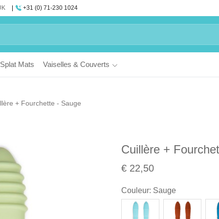
UK
+31 (0) 71-230 1024
Splat Mats
Vaiselles & Couverts
llère + Fourchette - Sauge
Cuillère + Fourche
€ 22,50
Couleur
:
Sauge