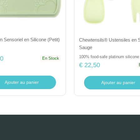
 Sensoriel en Silicone (Petit)
Chewtensils® Ustensiles en Si
Sauge
100% food-safe platinum silicone
50
En Stock
€ 22,50
Ajouter au panier
Ajouter au panier