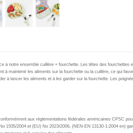
ce à notre ensemble cuillère + fourchette. Les têtes des fourchettes et
 à maintenir les aliments sur la fourchette ou la cuillère, ce qui favo
r à lancer les aliments et à les garder sur la fourchette. Les poignées 
és, conformément aux réglementations fédérales américaines CPSC pour
 1935/2004 et (EU) No 2023/2006, (NEN-EN 13130-1:2004 en) garanti