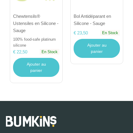
Bol Antidéparant en
Chewtensils®
Silicone - Sauge
Ustensiles en Silicone -
Sauge
€ 23,50
En Stock
100% food-safe platinum
Ajouter au
silicone
panier
€ 22,50
En Stock
Ajouter au
panier