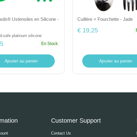
ils® Ustensiles en Silicone -
Cuillère + Fourchette - Jade
€ 19,25
-safe platinum silicone
25
En Stock
Ajouter au panier
Ajouter au panier
rmation
Customer Support
ount
Contact Us