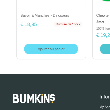
Bavoir à Manches - Dinosaurs
Chewtens
Jade
€ 18,95
Rupture de Stock
100% food
€ 19,
Ajouter au panier
Info
My Acc