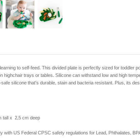
 learning to self-feed. This divided plate is perfectly sized for toddler
 highchair trays or tables. Silicone can withstand low and high tempera
 silicone that’s durable, stain and bacteria resistant. Plus, its desig
 tall x 2,5 cm deep
omply with US Federal CPSC safety regulations for Lead, Phthalates,