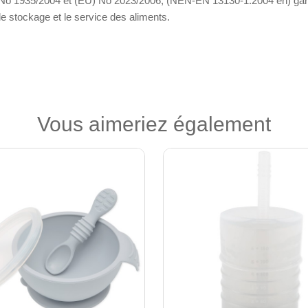
 1935/2004 et (EU) No 2023/2006, (NEN-EN 13130-1:2004 en) garanti
le stockage et le service des aliments.
Vous aimeriez également