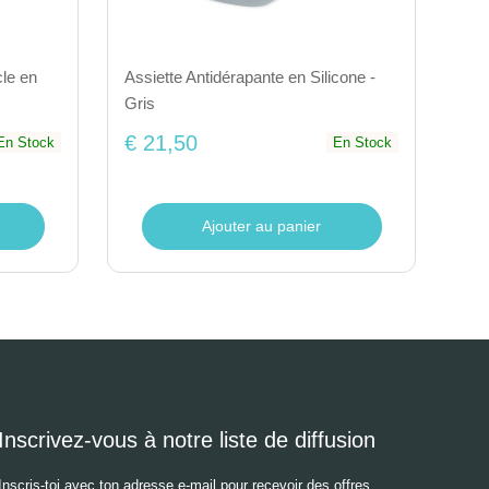
cle en
Assiette Antidérapante en Silicone -
Gris
€ 21,50
En Stock
En Stock
Ajouter au panier
Inscrivez-vous à notre liste de diffusion
Inscris-toi avec ton adresse e-mail pour recevoir des offres