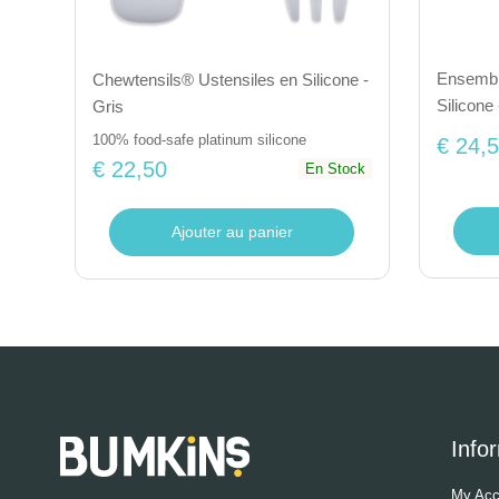
Ensembl
Chewtensils® Ustensiles en Silicone -
Silicone 
Gris
100% food-safe platinum silicone
€ 24,
€ 22,50
En Stock
Ajouter au panier
Info
My Acc