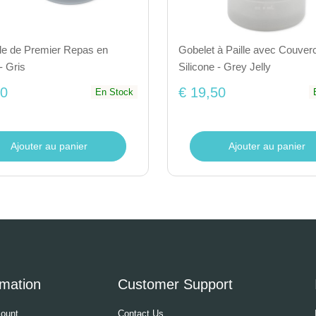
e de Premier Repas en
Gobelet à Paille avec Couver
- Gris
Silicone - Grey Jelly
50
€ 19,50
En Stock
Ajouter au panier
Ajouter au panier
rmation
Customer Support
ount
Contact Us